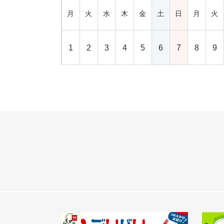
月
火
水
木
金
土
日
月
火
1
2
3
4
5
6
7
8
9