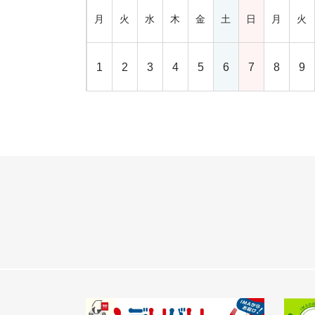
月
火
水
木
金
土
日
月
火
1
2
3
4
5
6
7
8
9