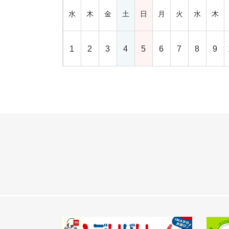
水
木
金
土
日
月
火
水
木
1
2
3
4
5
6
7
8
9