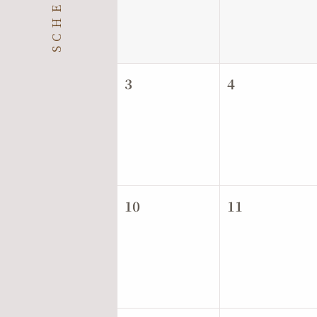
SCHEDULE
3
4
10
11