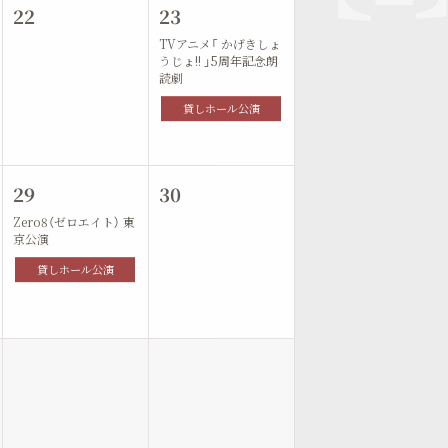
22
23
TVアニメ「 かげきしょ
うじょ!! 」5周年記念朗
読劇
貸しホール公演
29
30
Zero8（ゼロエイト） 東
京公演
貸しホール公演