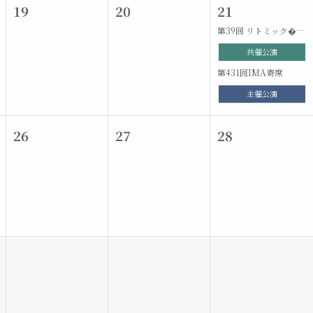
19
20
21
第39回 リトミック�…
共催公演
第431回IMA寄席
主催公演
26
27
28