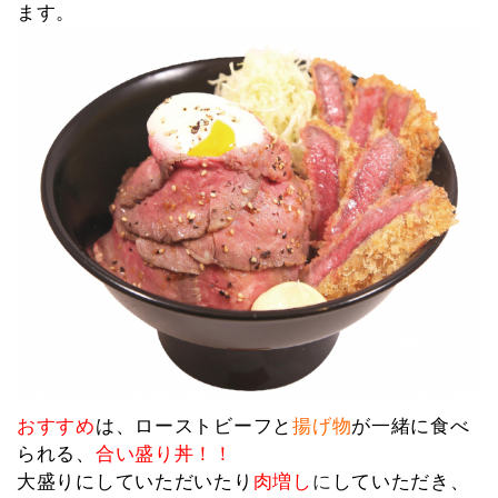
ます。
おすすめ
は、ローストビーフと
揚げ物
が一緒に食べ
られる、
合い盛り丼！！
大盛りにしていただいたり
肉増し
に
していただき、