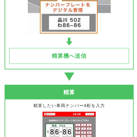
精算機へ送信
精算
精算したい車両ナンバー4桁を入力