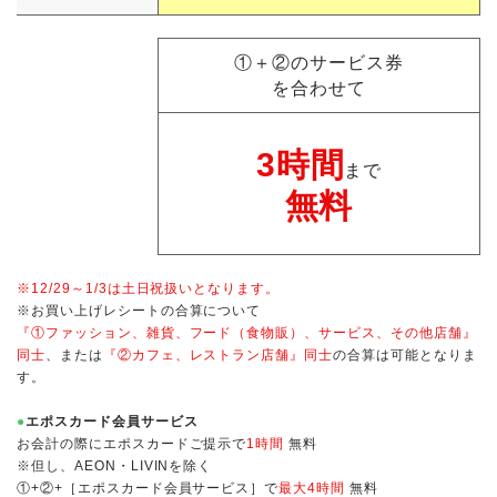
①＋②のサービス券
を合わせて
3時間
まで
無料
※12/29～1/3は土日祝扱いとなります。
※お買い上げレシートの合算について
『①ファッション、雑貨、フード（食物販）、サービス、その他店舗』
同士
、または
『②カフェ、レストラン店舗』同士
の合算は可能となりま
す。
●
エポスカード会員サービス
お会計の際にエポスカードご提示で
1時間
無料
※但し、AEON・LIVINを除く
①+②+［エポスカード会員サービス］で
最大4時間
無料