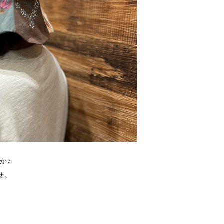
か♪
せ。