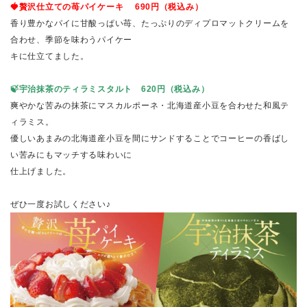
🍓贅沢仕立ての苺パイケーキ 690円（税込み）
香り豊かなパイに甘酸っぱい苺、たっぷりのディプロマットクリームを
合わせ、季節を味わうパイケー
キに仕立てました。
🍃宇治抹茶のティラミスタルト 620円（税込み）
爽やかな苦みの抹茶にマスカルポーネ・北海道産小豆を合わせた和風テ
ィラミス。
優しいあまみの北海道産小豆を間にサンドすることでコーヒーの香ばし
い苦みにもマッチする味わいに
仕上げました。
ぜひ一度お試しください♪