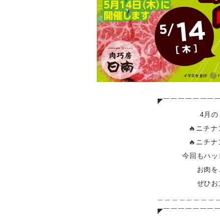
◤￣￣￣￣￣￣￣
4月
🔥ニチナ
🔥ニチナ
今回もハッ
お肉を
ぜひお
＿＿＿＿＿＿＿＿
◤￣￣￣￣￣￣￣