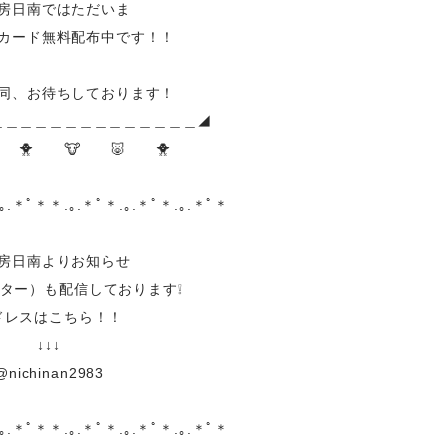
房日南ではただいま
カード無料配布中です！！
同、お待ちしております！
＿＿＿＿＿＿＿＿＿＿＿＿＿＿◢
 🐥 🐮 🐷 🐥
.｡.＊ﾟ＊＊.｡.＊ﾟ＊.｡.＊ﾟ＊.｡.＊ﾟ＊
房日南よりお知らせ
ター）も配信しております❕
ドレスはこちら！！
↓↓↓
@nichinan2983
.｡.＊ﾟ＊＊.｡.＊ﾟ＊.｡.＊ﾟ＊.｡.＊ﾟ＊