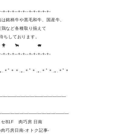
+-+-+-+--+-+--+-+-+-+-+-
銘柄牛や黒毛和牛、国産牛、
産鶏など各種取り揃えて
待ちしております。
 🐥 🐂 🐖
+-+-+-+--+-+--+-+-+-+-+-
.｡.＊ﾟ＊＊.｡.＊ﾟ＊.｡.＊ﾟ＊.｡.＊ﾟ＊
――――――――――――――――
――――――――――――――――
セB1F 肉巧房 日南
の肉巧房日南‐オトク記事‐