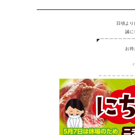
日頃より
誠に
◤￣￣￣￣￣￣￣
お待
『
＿＿＿＿＿＿＿＿