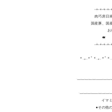
-+-+-+-+-
肉巧房日南は
国産豚、国
お
🐖
-+-+-+-+-
＊.｡.＊ﾟ＊.｡.＊ﾟ＊
――――――――
――――――――
イマミ
●その他