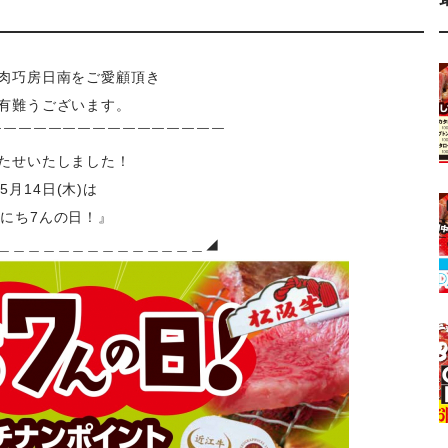
肉巧房日南をご愛顧頂き
有難うございます。
￣￣￣￣￣￣￣￣￣￣￣￣￣￣￣￣
たせいたしました！
5月14日(木)は
にち7んの日！』
＿＿＿＿＿＿＿＿＿＿＿＿＿＿◢