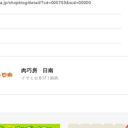
a.jp/shopblog/detail/?cd=000759&scd=00000
肉巧房 日南
イマミセ B1F | 精肉