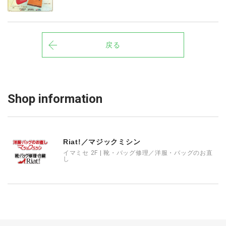
戻る
Shop information
Riat!／マジックミシン
イマミセ 2F | 靴・バッグ修理／洋服・バッグのお直
し