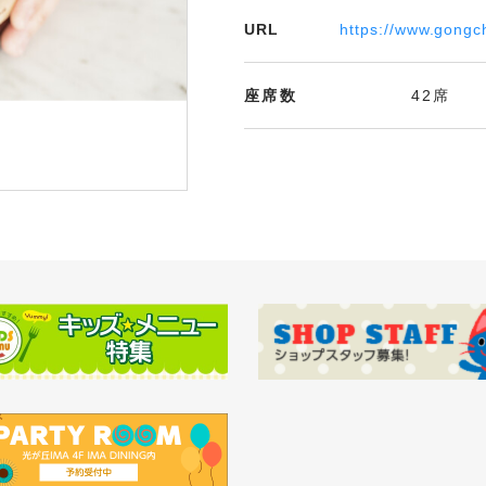
URL
https://www.gongch
座席数
42席