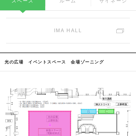
スペース
ルーム
サイネージ
IMA HALL
光の広場 イベントスペース 会場ゾーニング