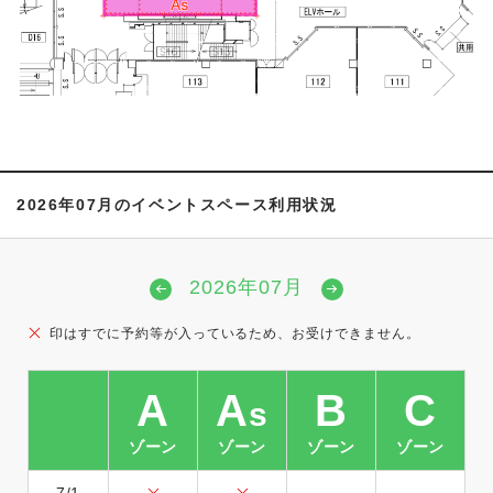
2026年07月のイベントスペース利用状況
2026年07月
印はすでに予約等が入っているため、お受けできません。
A
A
B
C
s
ゾーン
ゾーン
ゾーン
ゾーン