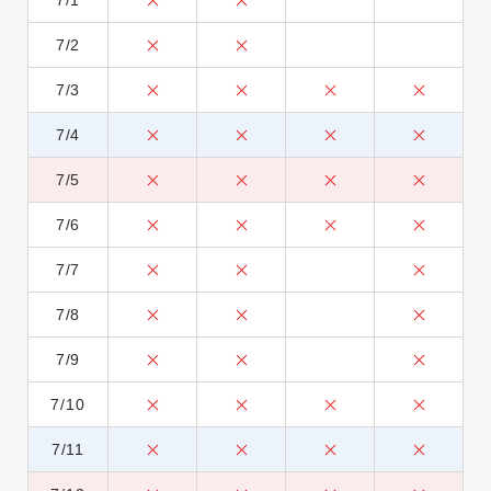
7/1
7/2
7/3
7/4
7/5
7/6
7/7
7/8
7/9
7/10
7/11