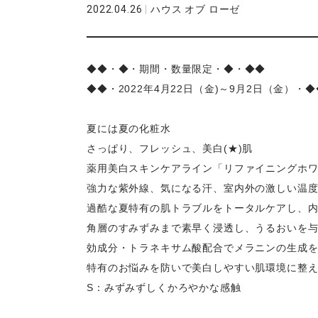
2022.04.26
|
ハウス オブ ローゼ
◆◆・◆・期間・数量限定・◆・◆◆
◆◆・2022年4月22日（金)～9月2日（金）・◆
夏には夏の化粧水
さっぱり、フレッシュ、美白(★)肌
薬用美白スキンケアライン「リファイニングホ
強力な紫外線、気になる汗、室内外の激しい温
過酷な夏特有の肌トラブルをトータルケアし、
角層のすみずみまで素早く浸透し、うるおいを与
効成分・トラネキサム酸配合でメラニンの生成を
特有のお悩みを防いで美白しやすい肌環境に整
S：みずみずしくかろやかな感触