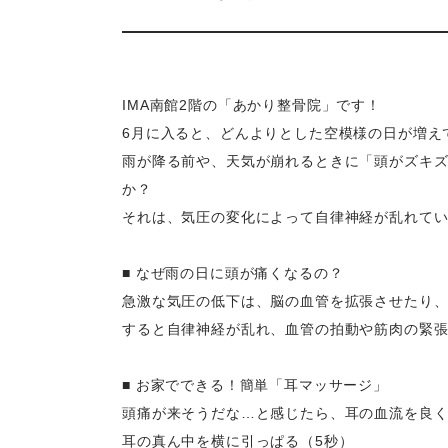
IMA南館2階の「あかり整骨院」です！
​6月に入ると、どんよりとした空模様の日が増え
雨が降る前や、天気が崩れるときに「頭がズキ
か？
​それは、気圧の変化によって自律神経が乱れて
​■ なぜ雨の日に頭が痛くなるの？
​急激な気圧の低下は、脳の血管を拡張させたり
すると自律神経が乱れ、血管の拍動や筋肉の緊
​■ お家でできる！簡単「耳マッサージ」
​頭痛が来そうだな…と感じたら、耳の血流を良
​耳の真ん中を横に引っぱる（5秒）