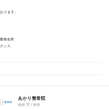
ております。
/ 腰痛改善
テナンス
あかり整骨院
南館 2F | 整骨